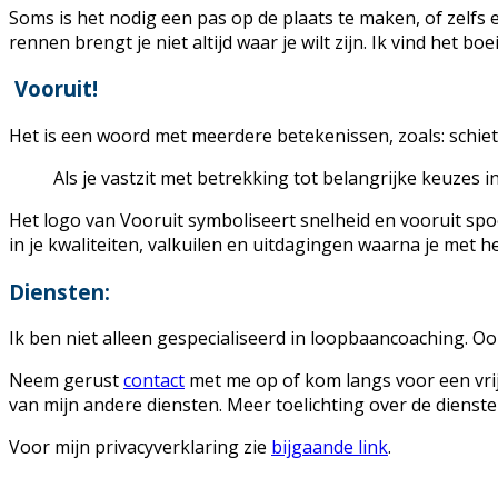
Soms is het nodig een pas op de plaats te maken, of zelfs e
rennen brengt je niet altijd waar je wilt zijn. Ik vind het
Vooruit!
Het is een woord met meerdere betekenissen, zoals: schiet n
Als je vastzit met betrekking tot belangrijke keuzes in
Het logo van Vooruit symboliseert snelheid en vooruit spoe
in je kwaliteiten, valkuilen en uitdagingen waarna je met 
Diensten:
Ik ben niet alleen gespecialiseerd in loopbaancoaching. Ook
Neem gerust
contact
met me op of kom langs voor een vrij
van mijn andere diensten. Meer toelichting over de dienste
Voor mijn privacyverklaring zie
bijgaande link
.
Facebook
Twitter
LinkedIn