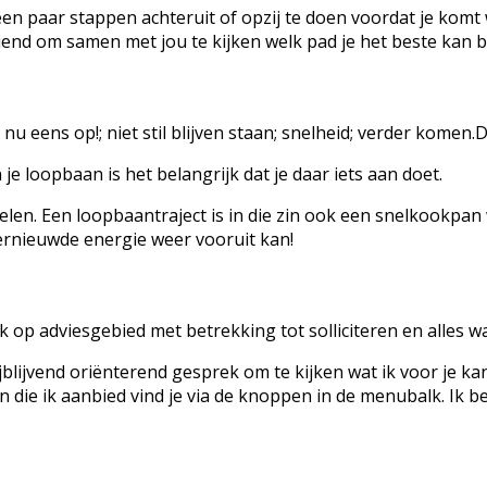
en paar stappen achteruit of opzij te doen voordat je komt w
 boeiend om samen met jou te kijken welk pad je het beste ka
u eens op!; niet stil blijven staan; snelheid; verder komen.
 je loopbaan is het belangrijk dat je daar iets aan doet.
len. Een loopbaantraject is in die zin ook een snelkookpan w
hernieuwde energie weer vooruit kan!
 op adviesgebied met betrekking tot solliciteren en alles wat
blijvend oriënterend gesprek om te kijken wat ik voor je 
n die ik aanbied vind je via de knoppen in de menubalk. Ik b